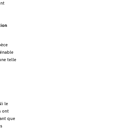
ent
tion
pèce
iénable
ne telle
Ni le
s ont
lant que
es