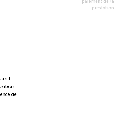
paiement de la
prestation
arrêt
ositeur
cence de