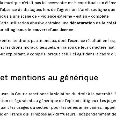
 la musique n’était pas ici accessoire mais constituait un élém
 l’absence de dialogues lors de l’agression. L’arrêt souligne que
ique à une scène de « violence extrême » est en « complète
 Cette utilisation abusive entraîne une
dénaturation de la créa
r ait agi sous le couvert d’une licence
.
 entre les droits patrimoniaux, dont l’exercice résultait en l’es
 et les droits moraux, lesquels, en raison de leur caractère inal
t exploitant, y compris lorsque celui-ci agit dans le cadre d’u
é et mentions au générique
œuvre, la Cour a sanctionné la violation du droit à la paternité. 
tion ne figuraient au générique de l’épisode litigieux. Les juge
uant les usages du secteur pour les séries américaines, rappe
blic en France qui s’impose aux diffuseurs, indépendamment d