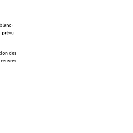
 blanc-
e prévu
tion des
s œuvres.