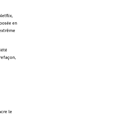
etflix,
mposée en
 extrême
iété
refaçon,
acre le