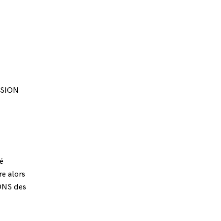
ISION
é
re alors
ONS des