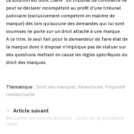
La solution est donc claire : un tribunal de commerce ne
peut se déclarer incompétent au profit d’une tribunal
judiciaire (exclusivement compétent en matière de
marque) dès lors qu’aucune des demandes qui lui sont
soumises ne porte sur un droit attaché à une marque.
A ce titre, le seul fait pour le demandeur de faire état de
la marque dont il dispose n’implique pas de statuer sur
des questions mettant en cause les règles spécifiques du
droit des marques.
Thématique :
Droit des marques
,
Parasitisme
,
Propriété
intellectuelle
Navigation
Article suivant
des
Récupérer un nom de domaine : zoom sur la procédure
UDRP
articles