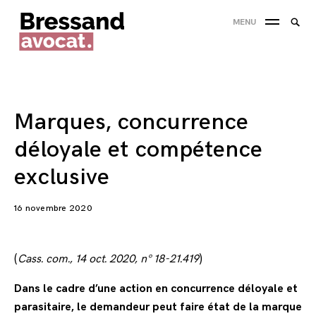
Skip
Searc
MENU
to
SEA
for:
content
'
Marques, concurrence
déloyale et compétence
exclusive
16 novembre 2020
(
Cass. com., 14 oct. 2020, n° 18-21.419
)
Dans le cadre d’une action en concurrence déloyale et
parasitaire, le demandeur peut faire état de la marque