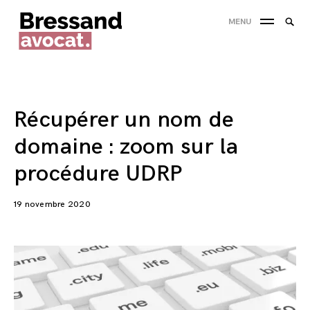
Skip
Searc
MENU
to
SEA
for:
content
'
Récupérer un nom de
domaine : zoom sur la
procédure UDRP
19 novembre 2020