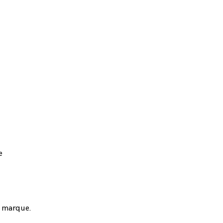
e
e marque.