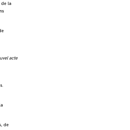
 de la
ns
de
uvel acte
s.
la
s, de