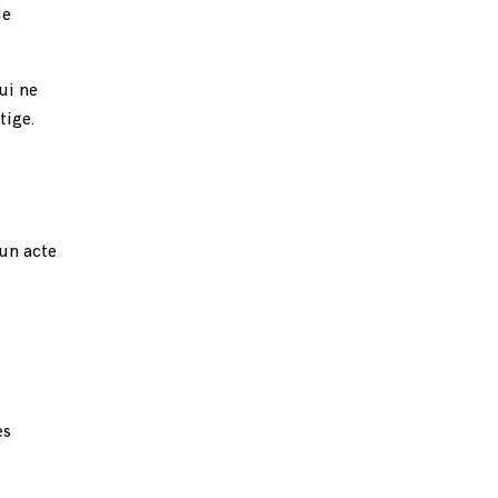
de
ui ne
tige.
un acte
es