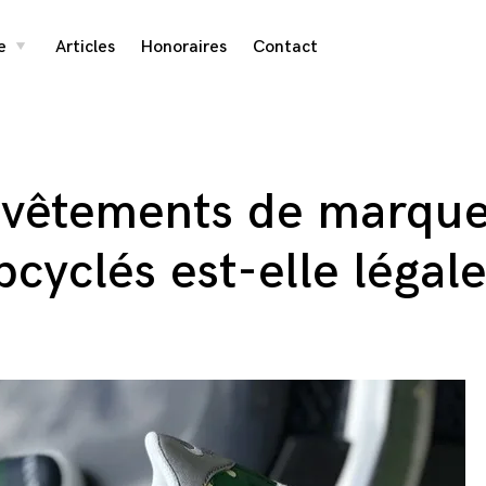
e
Articles
Honoraires
Contact
toggle
child
menu
e vêtements de marqu
cyclés est-elle légale