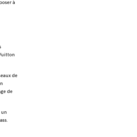
poser à
s
Vuitton
éseaux de
on
age de
s un
ass.