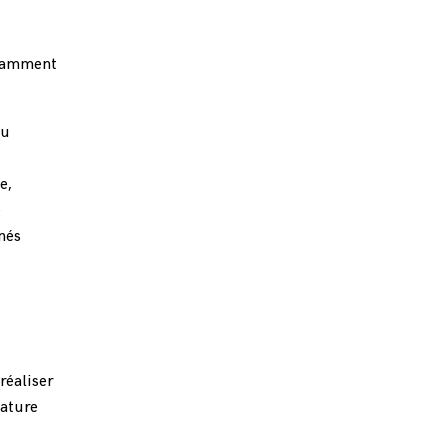
otamment
ou
e,
e
nés
réaliser
nature