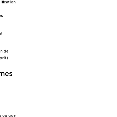
ification
es
it
in de
rit).
rmes
es ou que