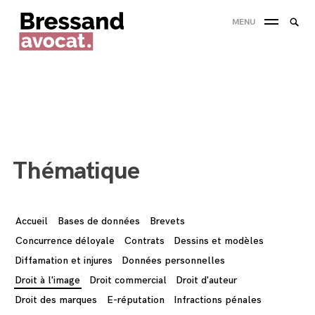
Skip
Searc
MENU
to
SEA
for:
content
'
Thématique
Accueil
Bases de données
Brevets
Concurrence déloyale
Contrats
Dessins et modèles
Diffamation et injures
Données personnelles
Droit à l'image
Droit commercial
Droit d'auteur
Droit des marques
E-réputation
Infractions pénales